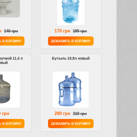
н
170 грн
140 грн
195 грн
учкой 11,4 л
Бутыль 18,9л новый
овый
 грн
280 грн
310 грн