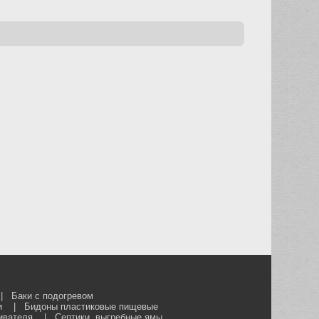
|
Баки с подогревом
и
|
Бидоны пластиковые пищевые
ивателя
|
Септики, выгребные ямы