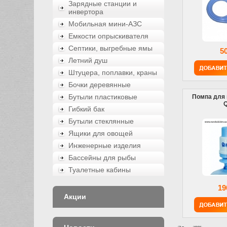
Зарядные станции и
инвертора
Мобильная мини-АЗС
Емкости опрыскивателя
Септики, выгребные ямы
5
Летний душ
Штуцера, поплавки, краны
Бочки деревянные
Бутыли пластиковые
Помпа для 
Q
Гибкий бак
Бутыли стеклянные
Ящики для овощей
Инженерные изделия
Бассейны для рыбы
Туалетные кабины
19
Акции