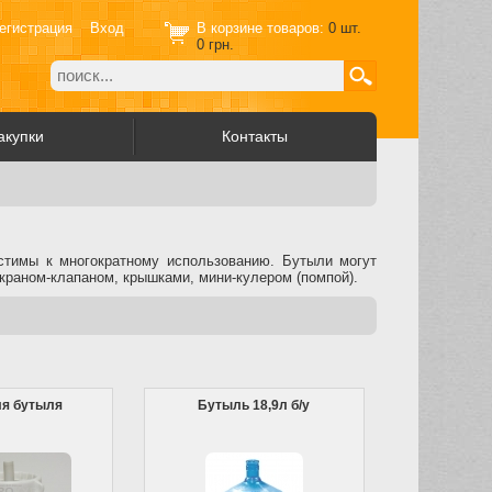
егистрация
Вход
В корзине товаров:
0
шт.
0
грн.
акупки
Контакты
устимы к многократному использованию. Бутыли могут
краном-клапаном, крышками, мини-кулером (помпой).
ля бутыля
Бутыль 18,9л б/у