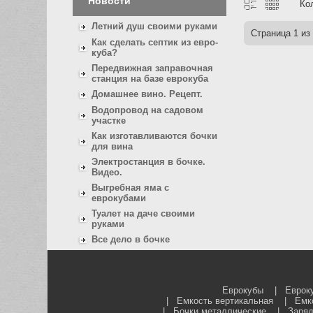
Новости
Ко
Летний душ своими руками
Страница
1
из
Как сделать септик из евро-
куба?
Передвижная заправочная
станция на базе еврокуба
Домашнее вино. Рецепт.
Водопровод на садовом
участке
Как изготавливаются бочки
для вина
Электростанция в бочке.
Видео.
Выгребная яма с
еврокубами
Туалет на даче своими
руками
Все дело в бочке
Еврокубы
|
Еврок
|
Емкость вертикальная
|
Емк
|
Бочки металлические
|
Заряд