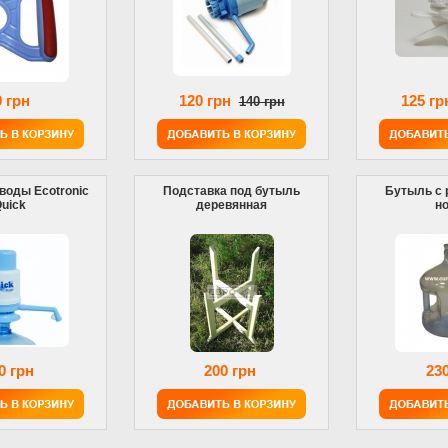
0 грн
120 грн
125 гр
140 грн
воды Ecotronic
Подставка под бутыль
Бутыль с р
uick
деревянная
н
0 грн
200 грн
230