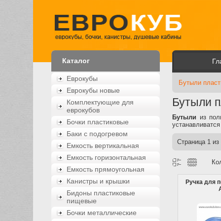
Каталог
Гл
Еврокубы
Бутыли пласт
Еврокубы новые
Бутыли 
Комплектующие для
еврокубов
Бутыли
из пол
Бочки пластиковые
устанавливатся
Баки с подогревом
Страница
1
из
Емкость вертикальная
Емкость горизонтальная
Ко
Емкость прямоугольная
Канистры и крышки
Ручка для п
Бидоны пластиковые
пищевые
Бочки металлические