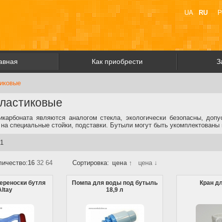
UA
RU
Р
авная
Как приобрести
З
иковые
пластиковые
икарбоната являются аналогом стекла, экологически безопасны, доп
 на специальные стойки, подставки. Бутыли могут быть укомплектованы 
 1
личество:
16
32
64
Сортировка:
цена ↑
цена ↓
ереноски бутля
Помпа для воды под бутыль
Кран д
Altay
18,9 л