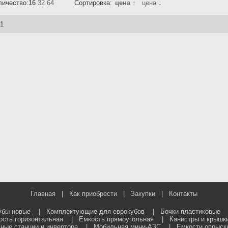
личество:
16
32
64
Сортировка:
цена ↑
цена ↓
 1
Главная
|
Как приобрести
|
Закупки
|
Контакты
убы новые
|
Комплектующие для еврокубов
|
Бочки пластиковые
ость горизонтальная
|
Емкость прямоугольная
|
Канистры и крышк
ные станции и инвертора
|
Мобильная мини-АЗС
|
Емкости опрыск