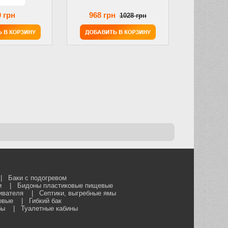
 грн
968 грн
1028 грн
|
Баки с подогревом
и
|
Бидоны пластиковые пищевые
ивателя
|
Септики, выгребные ямы
овые
|
Гибкий бак
бы
|
Туалетные кабины