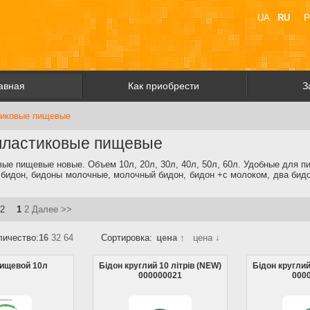
UA
RU
Р
авная
Как приобрести
З
тиковые пищевые
пластиковые пищевые
вые пищевые новые. Объем 10л, 20л, 30л, 40л, 50л, 60л. Удобные для п
 бидон, бидоны молочные, молочный бидон, бидон +с молоком, два бидо
 2
1
2
Далее >>
личество:
16
32
64
Сортировка:
цена ↑
цена ↓
ищевой 10л
Бідон круглий 10 літрів (NEW)
Бідон круглий
000000021
000