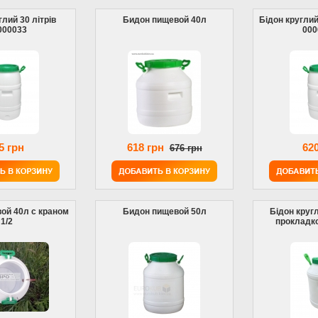
глий 30 літрів
Бидон пищевой 40л
Бідон круглий
000033
000
5 грн
618 грн
620
676 грн
ой 40л с краном
Бидон пищевой 50л
Бідон кругл
1/2
прокладк