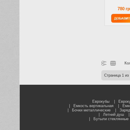
780 г
Ко
Страница
1
из
Еврокубы
|
Еврок
|
Емкость вертикальная
|
Емк
|
Бочки металлические
|
Заряд
|
Летний душ
|
Бутыли стеклянные