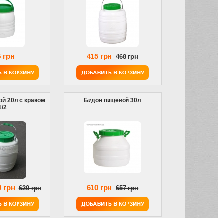
 грн
415 грн
468 грн
й 20л с краном
Бидон пищевой 30л
1/2
0 грн
610 грн
620 грн
657 грн