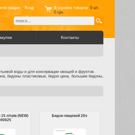
егистрация
Вход
В корзине товаров:
0
шт.
0
грн.
акупки
Контакты
итьевой воды и для консервации овощей и фруктов.
на, бидоны пластиковые, бидон цена, большие бидоны,
 15 літрів (NEW)
Бидон пищевой 20л
000025