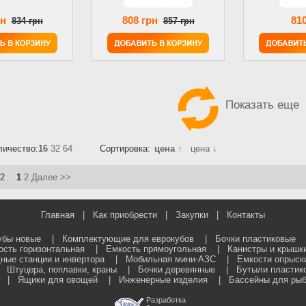
рн
808 грн
810
834 грн
857 грн
Показать еще
личество:
16
32
64
Сортировка:
цена ↑
цена ↓
 2
1
2
Далее >>
Главная
|
Как приобрести
|
Закупки
|
Контакты
убы новые
|
Комплектующие для еврокубов
|
Бочки пластиковые
ость горизонтальная
|
Емкость прямоугольная
|
Канистры и крышк
ные станции и инвертора
|
Мобильная мини-АЗС
|
Емкости опрыск
|
Штуцера, поплавки, краны
|
Бочки деревянные
|
Бутыли пластик
|
Ящики для овощей
|
Инженерные изделия
|
Бассейны для ры
Разработка