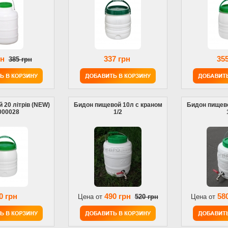
рн
337 грн
355
385 грн
й 20 літрів (NEW)
Бидон пищевой 10л с краном
Бидон пищево
000028
1/2
0 грн
490 грн
58
Цена от
520 грн
Цена от