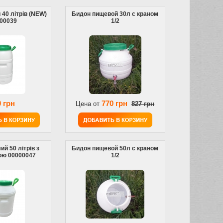
 40 літрів (NEW)
Бидон пищевой 30л с краном
00039
1/2
 грн
770 грн
Цена от
827 грн
ий 50 літрів з
Бидон пищевой 50л с краном
ою 00000047
1/2