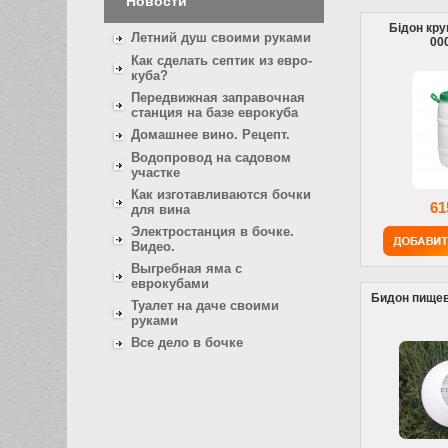
Новости
Бідон кру
Летний душ своими руками
00
Как сделать септик из евро-
куба?
Передвижная заправочная
станция на базе еврокуба
Домашнее вино. Рецепт.
Водопровод на садовом
участке
Как изготавливаются бочки
61
для вина
Электростанция в бочке.
Видео.
Выгребная яма с
еврокубами
Бидон пищев
Туалет на даче своими
руками
Все дело в бочке