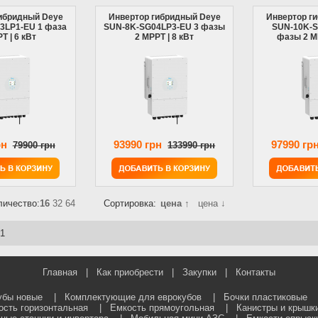
ибридный Deye
Инвертор гибридный Deye
Инвертор г
3LP1-EU 1 фаза
SUN-8K-SG04LP3-EU 3 фазы
SUN-10K-S
T | 6 кВт
2 MPPT | 8 кВт
фазы 2 MP
рн
93990 грн
97990 гр
79900 грн
133990 грн
личество:
16
32
64
Сортировка:
цена ↑
цена ↓
 1
Главная
|
Как приобрести
|
Закупки
|
Контакты
убы новые
|
Комплектующие для еврокубов
|
Бочки пластиковые
ость горизонтальная
|
Емкость прямоугольная
|
Канистры и крышк