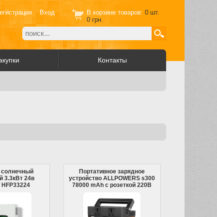
егистрация
Вход
В корзине товаров:
0
шт.
0
грн.
акупки
Контакты
 солнечный
Портативное зарядное
 3.3кВт 24в
устройство ALLPOWERS s300
 HFP33224
78000 mAh с розеткой 220В