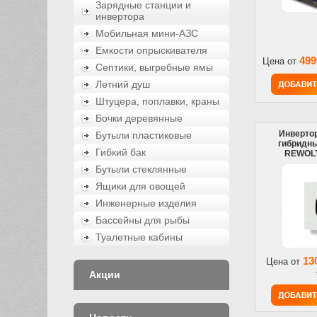
Зарядные станции и
инвертора
Мобильная мини-АЗС
Емкости опрыскивателя
499
Цена от
Септики, выгребные ямы
Летний душ
Штуцера, поплавки, краны
Бочки деревянные
Инверто
Бутыли пластиковые
гибридны
Гибкий бак
REWOLT
Бутыли стеклянные
Ящики для овощей
Инженерные изделия
Бассейны для рыбы
Туалетные кабины
13
Цена от
Акции