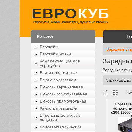
Каталог
Гл
Еврокубы
Зарядные ста
Еврокубы новые
Зарядные
Комплектующие для
еврокубов
Зарядные станц
Бочки пластиковые
Баки с подогревом
Страница
1
из
Емкость вертикальная
Ко
Емкость горизонтальная
Емкость прямоугольная
Портатив
Канистры и крышки
устройст
s200 41600 
Бидоны пластиковые
пищевые
Бочки металлические