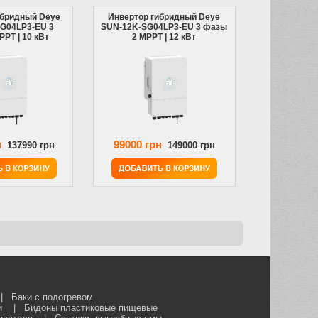
ибридный Deye
Инвертор гибридный Deye
G04LP3-EU 3
SUN-12K-SG04LP3-EU 3 фазы
PT | 10 кВт
2 MPPT | 12 кВт
н
99000 грн
137990 грн
149000 грн
|
Баки с подогревом
и
|
Бидоны пластиковые пищевые