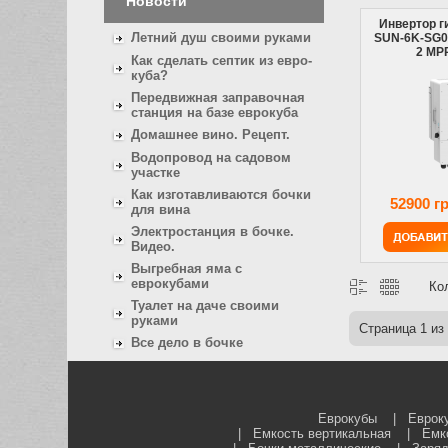
Новости
Инвертор г
Летний душ своими руками
SUN-6K-SG0
2 MPP
Как сделать септик из евро-
куба?
Передвижная заправочная
станция на базе еврокуба
Домашнее вино. Рецепт.
Водопровод на садовом
участке
Как изготавливаются бочки
52900 г
для вина
Электростанция в бочке.
Видео.
Выгребная яма с
еврокубами
Ко
Туалет на даче своими
руками
Страница
1
из
Все дело в бочке
Еврокубы
|
Еврок
|
Емкость вертикальная
|
Емк