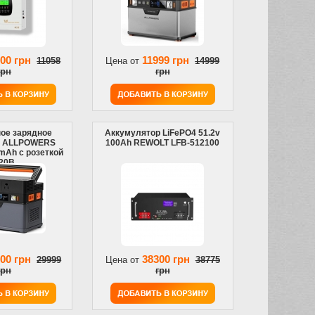
00 грн
11999 грн
11058
Цена от
14999
грн
грн
ое зарядное
Аккумулятор LiFePO4 51.2v
о ALLPOWERS
100Ah REWOLT LFB-512100
mAh с розеткой
20В
00 грн
38300 грн
29999
Цена от
38775
грн
грн