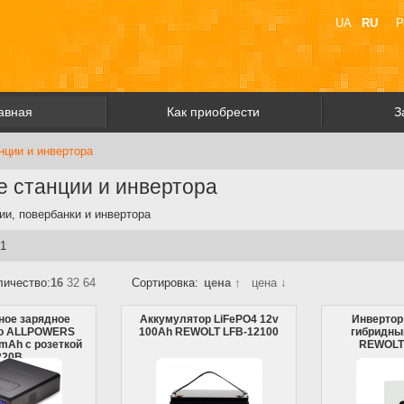
UA
RU
Р
авная
Как приобрести
З
нции и инвертора
 станции и инвертора
ии, повербанки и инвертора
 1
личество:
16
32
64
Сортировка:
цена ↑
цена ↓
ное зарядное
Аккумулятор LiFePO4 12v
Инвертор
во ALLPOWERS
100Ah REWOLT LFB-12100
гибридный
mAh с розеткой
REWOLT
220В