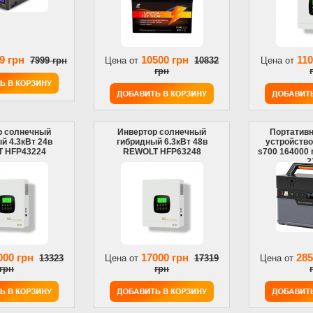
9 грн
10500 грн
110
7999 грн
Цена от
10832
Цена от
грн
р солнечный
Инвертор солнечный
Портативн
й 4.3кВт 24в
гибридный 6.3кВт 48в
устройств
 HFP43224
REWOLT HFP63248
s700 164000 
2
000 грн
17000 грн
285
13323
Цена от
17319
Цена от
грн
грн