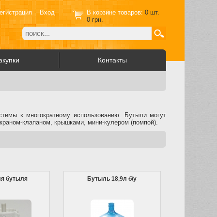
егистрация
Вход
В корзине товаров:
0
шт.
0
грн.
акупки
Контакты
устимы к многократному использованию. Бутыли могут
краном-клапаном, крышками, мини-кулером (помпой).
ля бутыля
Бутыль 18,9л б/у