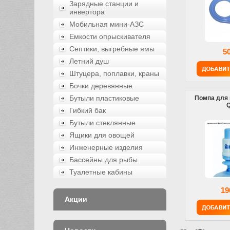
Зарядные станции и
инвертора
Мобильная мини-АЗС
Емкости опрыскивателя
Септики, выгребные ямы
5
Летний душ
Штуцера, поплавки, краны
Бочки деревянные
Бутыли пластиковые
Помпа для 
Q
Гибкий бак
Бутыли стеклянные
Ящики для овощей
Инженерные изделия
Бассейны для рыбы
Туалетные кабины
19
Акции