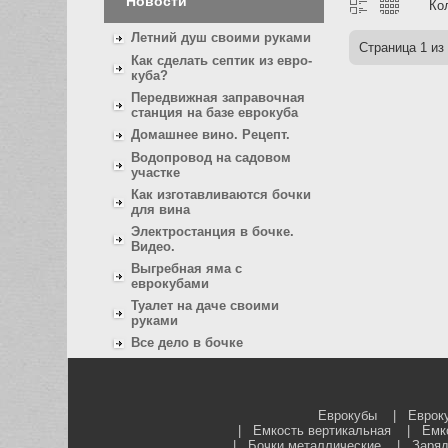
Новости
Ко
Летний душ своими руками
Страница
1
из
Как сделать септик из евро-
куба?
Передвижная заправочная
станция на базе еврокуба
Домашнее вино. Рецепт.
Водопровод на садовом
участке
Как изготавливаются бочки
для вина
Электростанция в бочке.
Видео.
Выгребная яма с
еврокубами
Туалет на даче своими
руками
Все дело в бочке
Еврокубы
|
Еврок
|
Емкость вертикальная
|
Емк
|
Бочки металлические
|
Заряд