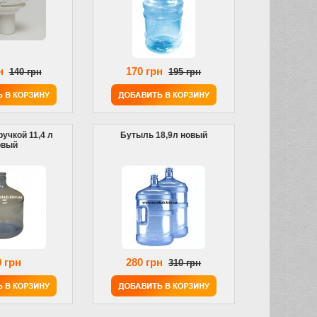
н
170 грн
140 грн
195 грн
учкой 11,4 л
Бутыль 18,9л новый
овый
 грн
280 грн
310 грн