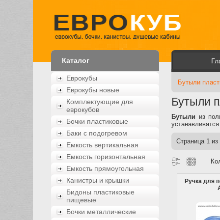
Каталог
Гл
Еврокубы
Бутыли пласт
Еврокубы новые
Бутыли 
Комплектующие для
еврокубов
Бутыли
из пол
Бочки пластиковые
устанавливатся
Баки с подогревом
Страница
1
из
Емкость вертикальная
Емкость горизонтальная
Ко
Емкость прямоугольная
Канистры и крышки
Ручка для п
Бидоны пластиковые
пищевые
Бочки металлические