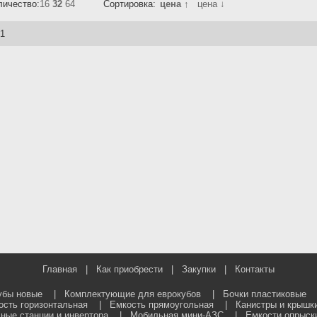
личество:
16
32
64
Сортировка:
цена ↑
цена ↓
 1
Главная
|
Как приобрести
|
Закупки
|
Контакты
убы новые
|
Комплектующие для еврокубов
|
Бочки пластиковые
ость горизонтальная
|
Емкость прямоугольная
|
Канистры и крышк
ные станции и инвертора
|
Мобильная мини-АЗС
|
Емкости опрыск