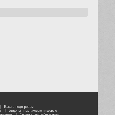
|
Баки с подогревом
и
|
Бидоны пластиковые пищевые
ивателя
|
Септики, выгребные ямы