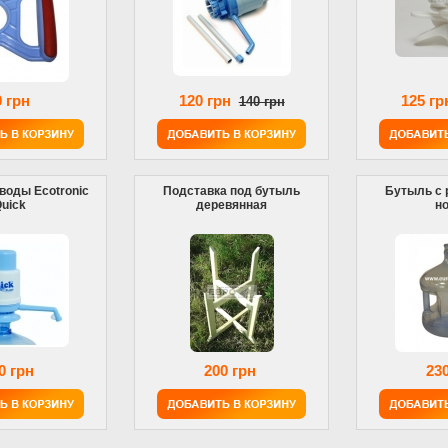
0 грн
120 грн
125 гр
140 грн
воды Ecotronic
Подставка под бутыль
Бутыль с р
uick
деревянная
н
0 грн
200 грн
230