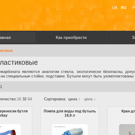
UA
RU
Р
авная
Как приобрести
З
иковые
пластиковые
икарбоната являются аналогом стекла, экологически безопасны, доп
 на специальные стойки, подставки. Бутыли могут быть укомплектованы 
 1
личество:
16
32
64
Сортировка:
цена ↑
цена ↓
ереноски бутля
Помпа для воды под бутыль
Кран д
Altay
18,9 л