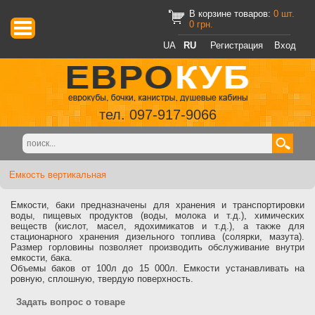
В корзине товаров:
0
шт.
0
грн.
UA
RU
Регистрация
Вход
тел. 097-917-9066
Емкость вертикальная
Емкости, баки предназначены для хранения и транспортировки
воды, пищевых продуктов (воды, молока и т.д.), химических
веществ (кислот, масел, ядохимикатов и т.д.), а также для
стационарного хранения дизельного топлива (солярки, мазута).
Размер горловины позволяет производить обслуживание внутри
емкости, бака.
Объемы баков от 100л до 15 000л. Емкости устанавливать на
ровную, сплошную, твердую поверхность.
Задать вопрос о товаре