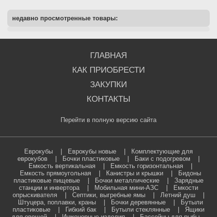
недавно просмотренные товары:
ГЛАВНАЯ
КАК ПРИОБРЕСТИ
ЗАКУПКИ
КОНТАКТЫ
Перейти в полную версию сайта
Еврокубы
|
Еврокубы новые
|
Комплектующие для
еврокубов
|
Бочки пластиковые
|
Баки с подогревом
|
Емкость вертикальная
|
Емкость горизонтальная
|
Емкость прямоугольная
|
Канистры и крышки
|
Бидоны
пластиковые пищевые
|
Бочки металлические
|
Зарядные
станции и инвертора
|
Мобильная мини-АЗС
|
Емкости
опрыскивателя
|
Септики, выгребные ямы
|
Летний душ
|
Штуцера, поплавки, краны
|
Бочки деревянные
|
Бутыли
пластиковые
|
Гибкий бак
|
Бутыли стеклянные
|
Ящики
для овощей
|
Инженерные изделия
|
Бассейны для рыбы