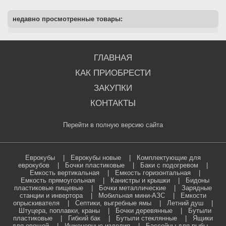
недавно просмотренные товары:
ГЛАВНАЯ
КАК ПРИОБРЕСТИ
ЗАКУПКИ
КОНТАКТЫ
Перейти в полную версию сайта
Еврокубы
|
Еврокубы новые
|
Комплектующие для
еврокубов
|
Бочки пластиковые
|
Баки с подогревом
|
Емкость вертикальная
|
Емкость горизонтальная
|
Емкость прямоугольная
|
Канистры и крышки
|
Бидоны
пластиковые пищевые
|
Бочки металлические
|
Зарядные
станции и инвертора
|
Мобильная мини-АЗС
|
Емкости
опрыскивателя
|
Септики, выгребные ямы
|
Летний душ
|
Штуцера, поплавки, краны
|
Бочки деревянные
|
Бутыли
пластиковые
|
Гибкий бак
|
Бутыли стеклянные
|
Ящики
для овощей
|
Инженерные изделия
|
Бассейны для рыбы