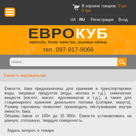
В корзине товаров:
0
шт.
0
грн.
UA
RU
Регистрация
Вход
тел. 097-917-9066
Емкость вертикальная
Емкости, баки предназначены для хранения и транспортировки
воды, пищевых продуктов (воды, молока и т.д.), химических
веществ (кислот, масел, ядохимикатов и т.д.), а также для
стационарного хранения дизельного топлива (солярки, мазута).
Размер горловины позволяет производить обслуживание внутри
емкости, бака.
Объемы баков от 100л до 15 000л. Емкости устанавливать на
ровную, сплошную, твердую поверхность.
Задать вопрос о товаре