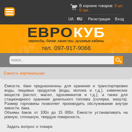
В корзине товаров:
0
шт.
0
грн.
UA
RU
Регистрация
Вход
тел. 097-917-9066
Емкость вертикальная
Емкости, баки предназначены для хранения и транспортировки
воды, пищевых продуктов (воды, молока и т.д.), химических
веществ (кислот, масел, ядохимикатов и т.д.), а также для
стационарного хранения дизельного топлива (солярки, мазута).
Размер горловины позволяет производить обслуживание внутри
емкости, бака.
Объемы баков от 100л до 15 000л. Емкости устанавливать на
ровную, сплошную, твердую поверхность.
Задать вопрос о товаре