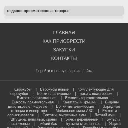
недавно просмотренные товары:
ГЛАВНАЯ
КАК ПРИОБРЕСТИ
ЗАКУПКИ
КОНТАКТЫ
Перейти в полную версию сайта
Еврокубы
|
Еврокубы новые
|
Комплектующие для
еврокубов
|
Бочки пластиковые
|
Баки с подогревом
|
Емкость вертикальная
|
Емкость горизонтальная
|
Емкость прямоугольная
|
Канистры и крышки
|
Бидоны
пластиковые пищевые
|
Бочки металлические
|
Зарядные
станции и инвертора
|
Мобильная мини-АЗС
|
Емкости
опрыскивателя
|
Септики, выгребные ямы
|
Летний душ
|
Штуцера, поплавки, краны
|
Бочки деревянные
|
Бутыли
пластиковые
|
Гибкий бак
|
Бутыли стеклянные
|
Ящики
для овощей
|
Инженерные изделия
|
Бассейны для рыбы