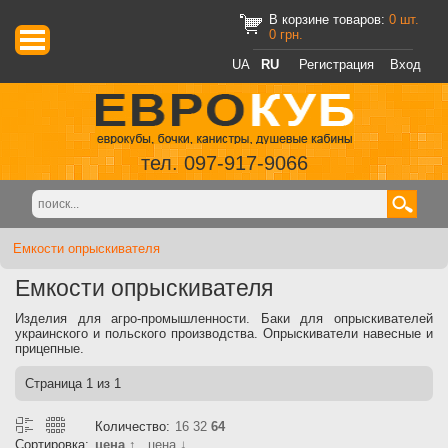
В корзине товаров:
0
шт.
0
грн.
UA
RU
Регистрация
Вход
тел. 097-917-9066
Емкости опрыскивателя
Емкости опрыскивателя
Изделия для агро-промышленности. Баки для опрыскивателей
украинского и польского производства. Опрыскиватели навесные и
прицепные.
Страница
1
из 1
Количество:
16
32
64
Сортировка:
цена ↑
цена ↓