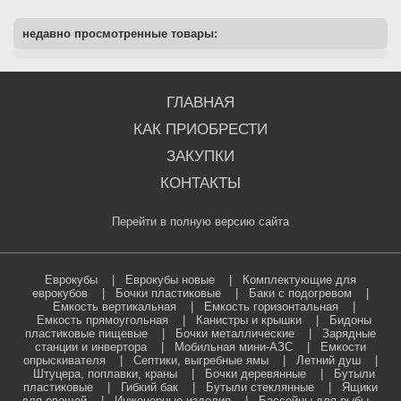
недавно просмотренные товары:
ГЛАВНАЯ
КАК ПРИОБРЕСТИ
ЗАКУПКИ
КОНТАКТЫ
Перейти в полную версию сайта
Еврокубы
|
Еврокубы новые
|
Комплектующие для
еврокубов
|
Бочки пластиковые
|
Баки с подогревом
|
Емкость вертикальная
|
Емкость горизонтальная
|
Емкость прямоугольная
|
Канистры и крышки
|
Бидоны
пластиковые пищевые
|
Бочки металлические
|
Зарядные
станции и инвертора
|
Мобильная мини-АЗС
|
Емкости
опрыскивателя
|
Септики, выгребные ямы
|
Летний душ
|
Штуцера, поплавки, краны
|
Бочки деревянные
|
Бутыли
пластиковые
|
Гибкий бак
|
Бутыли стеклянные
|
Ящики
для овощей
|
Инженерные изделия
|
Бассейны для рыбы