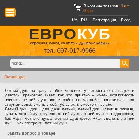
В корзине товаров:
0
шт.
0
грн.
UA
RU
Регистрация
Вход
тел. 097-917-9066
Летний душ
Летний душ на дачу. Любой человек, у которого есть садовый
участок, прекрасно знает, как это приятно – иметь возможность
принять летний душ после работ на усадьбе, понежиться под
струями воды, смыть с себя усталость вместе с пылью.
Летний душ, душ +для дачи летний, летний душ +своими руками,
купить летний душ, куплю летний душ, летний душ +с подогревом,
бак +для летнего душа, летний душ фото, +как сделать летний
душ, +как построить летний душ.
Задать вопрос о товаре