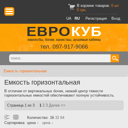
В корзине товаров:
0
шт.
0
грн.
UA
RU
Регистрация
Вход
тел. 097-917-9066
Емкость горизонтальная
Емкость горизонтальная
В отличии от вертикальных бочек, низкий центр тяжести
горизонтальных емкостей обеспечивают полную устойчивость.
Страница
1
из 3
1
2
3
Далее >>
Количество:
16
32
64
Сортировка:
цена ↑
цена ↓